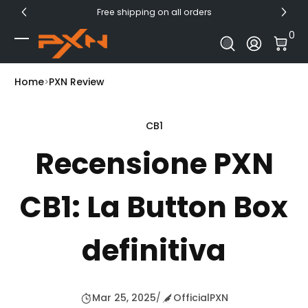
Free shipping on all orders
Skip to Content
0 I
0
Log In
Home
PXN Review
CB1
Recensione PXN
CB1: La Button Box
definitiva
Mar 25, 2025
/
OfficialPXN