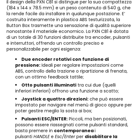
Il design della PXN CB1 si distingue per la sua compattezza
(184 x 144 x 78.5 mm) e un peso contenuto di 540 g, che
la rende facile da installare in qualunque postazione. E’
costruita interamente in plastica ABS testurizzata, la
Button Box trasmette una sensazione di qualità superiore
nonostante il materiale economico. La PXN CB1 è dotata
di un totale di 30 funzioni distribuite tra encoder, pulsanti
e interruttori, offrendo un controllo preciso e
personalizzabile per ogni esigenza:
Due encoder rotativi con funzione di
pressione:
Ideali per regolare impostazioni come
ABS, controllo della trazione o ripartizione di frenata,
con un ottimo feedback tattile;
Otto pulsanti illuminati
tra cui due (quelli
inferiori inferiori) offrono una funzione a scatto;
Joystick a quattro direzioni:
che può essere
impostato per navigare nel menù di gioco oppure per
poter gestire meglio la sosta ai box;
Pulsanti ESC/ENTER:
Piccoli, ma ben posizionati,
possono essere riassegnati come pulsanti standard,
basta premere in
contemporanea
i
pulsanti
HANDLE
e
Esc/Enter
per
disabilitare la