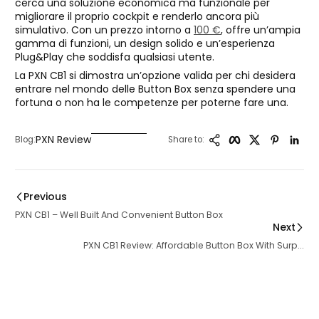
cerca una soluzione economica ma funzionale per
migliorare il proprio cockpit e renderlo ancora più
simulativo. Con un prezzo intorno a
100 €
, offre un’ampia
gamma di funzioni, un design solido e un’esperienza
Plug&Play che soddisfa qualsiasi utente.
La PXN CB1 si dimostra un’opzione valida per chi desidera
entrare nel mondo delle Button Box senza spendere una
fortuna o non ha le competenze per poterne fare una.
Copy Link
Facebook
Twitter
Pintere
Lin
PXN Review
Blog:
Share to:
Previous
PXN CB1 – Well Built And Convenient Button Box
Next
PXN CB1 Review: Affordable Button Box With Surp...